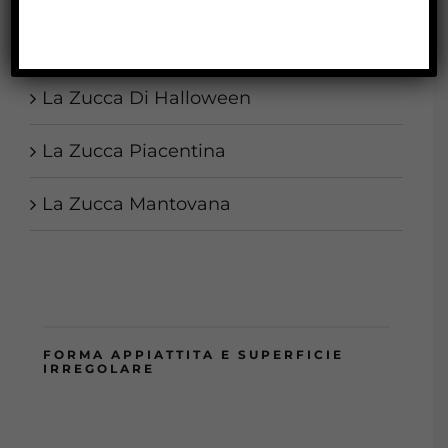
La Zucca Ornamentale
La Zucca Di Halloween
La Zucca Piacentina
La Zucca Mantovana
FORMA APPIATTITA E SUPERFICIE
IRREGOLARE