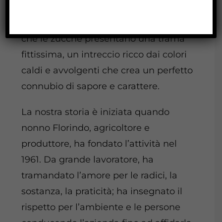
Se osservate attentamente, noterete
che le zucche presentano una trama
fittissima, un intreccio ricco dai colori
caldi e avvolgenti che crea un perfetto
connubio di sapore e carattere.
La nostra storia è iniziata quando
nonno Florindo, agricoltore e
produttore, ha fondato l’attività nel
1961. Da grande lavoratore, ha
tramandato l’amore per le radici, la
sostanza, la praticità; ha insegnato il
rispetto per l’ambiente e le persone