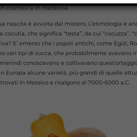
 in cosmesi e in medicina.
sa nascita è avvolta dal mistero. L’etimologia è an
a cocutia, che significa “testa”, da cui “cocuzza”, “c
iva? E’ emerso che i popoli antichi, come Egizi, 
no vari tipi di zucca, che probabilmente avevano i
Amerindi conoscevano e coltivavano quest’ortaggi
in Europa alcune varietà, più grandi di quelle attua
ritrovati in Messico e risalgono al 7000-6000 a.C.