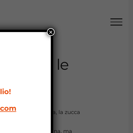
×
ucca con le
io!
l.com
ibile, vuota o piena, la zucca
il meglio di se in cucina, ma