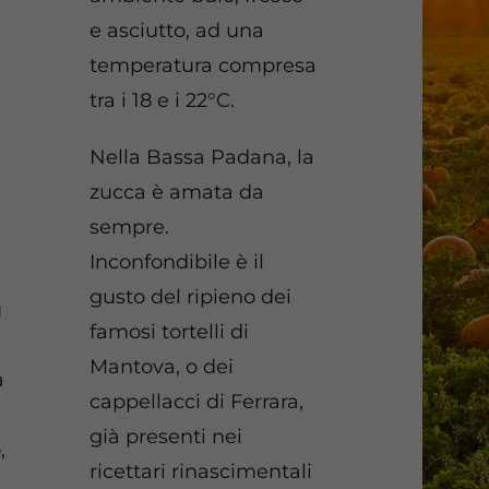
e asciutto, ad una
temperatura compresa
tra i 18 e i 22°C.
Nella Bassa Padana, la
a
zucca è amata da
sempre.
Inconfondibile è il
gusto del ripieno dei
ù
famosi tortelli di
Mantova, o dei
a
cappellacci di Ferrara,
già presenti nei
,
ricettari rinascimentali