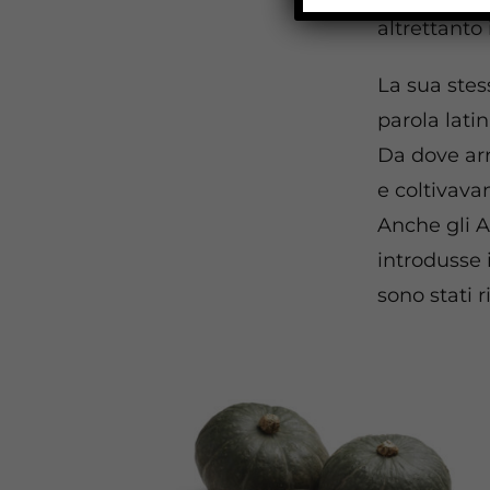
altrettanto
La sua stes
parola latin
Da dove arr
e coltivava
Anche gli 
introdusse 
sono stati 