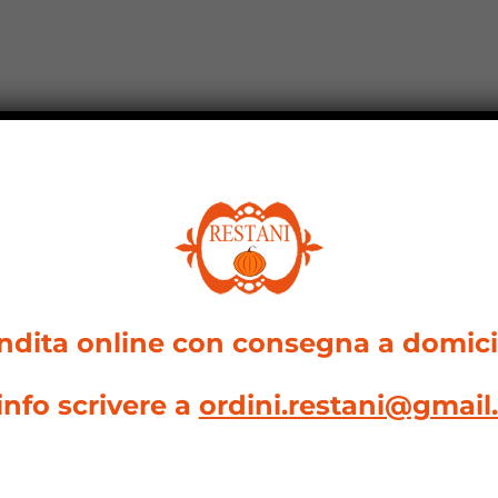
dotto principe: la z
i forme e varietà.
ndita online con consegna a domicil
info scrivere a
ordini.restani@gmai
magica. Estiva o invernale, ornamentale o commest
a natura portentosa.
a rispetta la linea. Ha poche calorie, ma sazia. Dà 